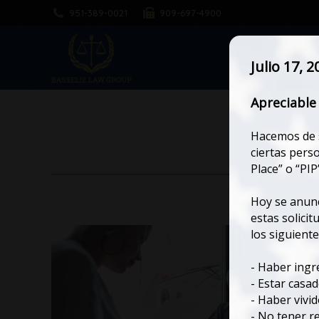
951-389-0021
909-697-4900
H
Julio 17, 2
Apreciable 
Tag 
Hacemos de s
ciertas pers
Place” o “PIP
Hoy se anunc
estas solici
los siguiente
- Haber ingr
- Estar casa
- Haber vivi
- No tener r