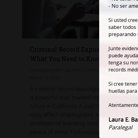
- No ser ame
Si usted cre
saber todos 
preparando s
Junte eviden
Criminal Record Expungement:
puede ayudar
What You Need to Know
tenga su nom
records médic
Uncategorized
By
UNIKO Media Group
March 13, 2026
Si cree tene
A criminal record expungement can be
huellas para
a powerful step toward rebuilding your
Atentamente
future in California. A past conviction
may affect employment, housing,
Laura E. Ba
professional licensing, and overall
Paralegal
peace of mind. Fortunately, California