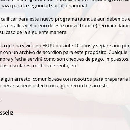
naza para la seguridad social o nacional
e calificar para este nuevo programa (aunque aun debemos 
los detalles y el precio de este nuevo tramite) recomendam
u caso de la siguiente manera:
cia que ha vivido en EEUU durante 10 años y separe año por
 con un archivo de acordion para este propósito. Cualquier
bre y fecha servirá como son cheques de pago, impuestos, b
The Long-Term Consequences of
os, escolares, recibos de renta, etc.
a Criminal Conviction
r algún arresto, comuníquese con nosotros para prepararle 
Uncategorized
By
UNIKO Media Group
 checar si tiene usted o no algún record de arresto.
January 9, 2026
The long-term criminal consequences
,
of a conviction can affect nearly every
sseliz
part of your life, even years after you
have completed your sentence. From