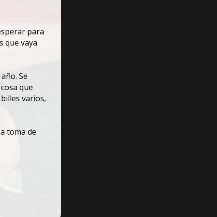
esperar para
os que vaya
 año. Se
 cosa que
illes varios,
la toma de