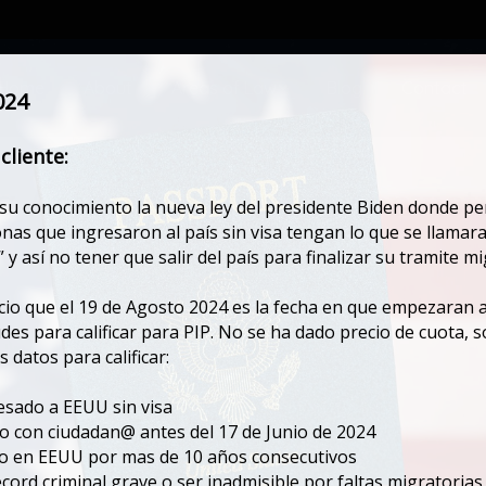
ome
About
Areas of Law
Blog
Contact
Home
About
Areas of Law
Blog
Contact
024
cliente:
g Archives:
life after convict
u conocimiento la nueva ley del presidente Biden donde pe
onas que ingresaron al país sin visa tengan lo que se llamara
” y así no tener que salir del país para finalizar su tramite mi
io que el 19 de Agosto 2024 es la fecha en que empezaran a
tudes para calificar para PIP. No se ha dado precio de cuota,
s datos para calificar:
esado a EEUU sin visa
do con ciudadan@ antes del 17 de Junio de 2024
do en EEUU por mas de 10 años consecutivos
ecord criminal grave o ser inadmisible por faltas migratorias