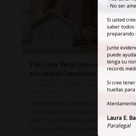
- No ser ame
Si usted cre
saber todos 
preparando s
Junte eviden
puede ayudar
tenga su nom
The Long-Term Consequences of
records médic
a Criminal Conviction
Si cree tene
Uncategorized
By
UNIKO Media Group
huellas para
January 9, 2026
The long-term criminal consequences
Atentamente
of a conviction can affect nearly every
Laura E. Ba
part of your life, even years after you
Paralegal
have completed your sentence. From