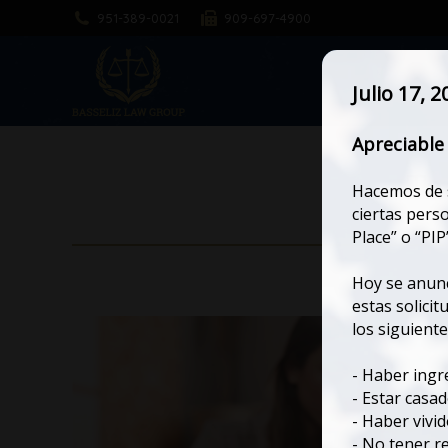
951-389-0021
909-697-4900
H
Julio 17, 2
Apreciable 
Ta
Hacemos de s
ciertas pers
Place” o “PIP
Hoy se anunc
estas solici
los siguiente
- Haber ingr
- Estar casa
- Haber vivi
- No tener r