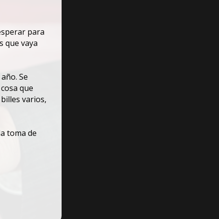
esperar para
os que vaya
 año. Se
 cosa que
illes varios,
la toma de